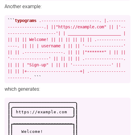
Another example:
```
typograms
.------------------------. |.-------
---------------.| ||"https://example.com" || |'--
--------------------'| | ______________________ |
|| || || Welcome! || || || || || || .------------
----. || || | username | || || '----------------'
|| || .----------------. || || |"*******" | || ||
'----------------' || || || || .----------------.
|| || | "Sign-up" | || || '----------------' ||
|| || |+----------------------+| .---------------
---------.
```
which generates:
.
-
-
-
-
-
-
-
-
-
-
-
-
-
-
-
-
-
-
-
-
-
-
-
-
.
|
.
-
-
-
-
-
-
-
-
-
-
-
-
-
-
-
-
-
-
-
-
-
-
.
|
|
|
h
t
t
p
s
:
/
/
e
x
a
m
p
l
e
.
c
o
m
|
|
|
'
-
-
-
-
-
-
-
-
-
-
-
-
-
-
-
-
-
-
-
-
-
-
'
|
|
_
_
_
_
_
_
_
_
_
_
_
_
_
_
_
_
_
_
_
_
_
_
|
|
|
|
|
|
|
W
e
l
c
o
m
e
!
|
|