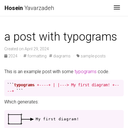
Hosein
Yavarzadeh
Togg
a post with typograms
Created on April 29, 2024
2024
·
formatting
diagrams
·
sample-posts
This is an example post with some
typograms
code.
```
typograms
+----+ | |---> My first diagram! +--
--+
```
Which generates:
+
-
-
-
-
+
|
|
-
-
-
>
M
y
f
i
r
s
t
d
i
a
g
r
a
m
!
+
-
-
-
-
+