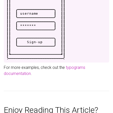
|
|
|
|
|
|
|
|
|
|
.
-
-
-
-
-
-
-
-
-
-
-
-
-
-
-
-
.
|
|
|
|
|
u
s
e
r
n
a
m
e
|
|
|
|
|
'
-
-
-
-
-
-
-
-
-
-
-
-
-
-
-
-
'
|
|
|
|
.
-
-
-
-
-
-
-
-
-
-
-
-
-
-
-
-
.
|
|
|
|
|
*
*
*
*
*
*
*
|
|
|
|
|
'
-
-
-
-
-
-
-
-
-
-
-
-
-
-
-
-
'
|
|
|
|
|
|
|
|
.
-
-
-
-
-
-
-
-
-
-
-
-
-
-
-
-
.
|
|
|
|
|
S
i
g
n
-
u
p
|
|
|
|
|
'
-
-
-
-
-
-
-
-
-
-
-
-
-
-
-
-
'
|
|
|
|
|
|
|
+
-
-
-
-
-
-
-
-
-
-
-
-
-
-
-
-
-
-
-
-
-
-
+
|
.
-
-
-
-
-
-
-
-
-
-
-
-
-
-
-
-
-
-
-
-
-
-
-
-
.
For more examples, check out the
typograms
documentation
.
Enjoy Reading This Article?